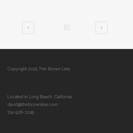
Copyright 2025 Thin Brown Line
Located in Long Beach, California
david@thinbrownline.com
714-928-3249