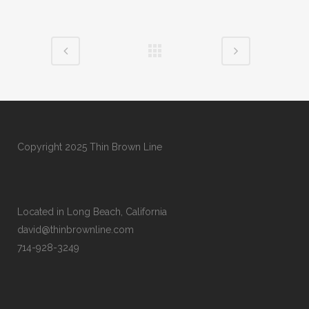
Copyright 2025 Thin Brown Line
Located in Long Beach, California
david@thinbrownline.com
714-928-3249